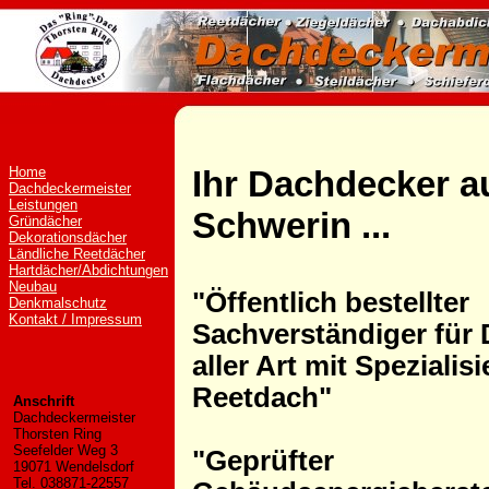
Home
Ihr Dachdecker a
Dachdeckermeister
Leistungen
Schwerin
...
Gründächer
Dekorationsdächer
Ländliche Reetdächer
Hartdächer/Abdichtungen
Neubau
"Öffentlich bestellter
Denkmalschutz
Kontakt / Impressum
Sachverständiger für
aller Art mit Spezialis
Reetdach"
Anschrift
Dachdeckermeister
Thorsten Ring
Seefelder Weg 3
"Geprüfter
19071 Wendelsdorf
Tel. 038871-22557